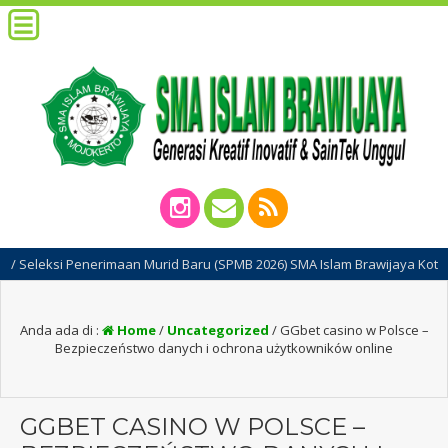
eksi Penerimaan Murid Baru (SPMB 2026) SMA Islam Brawijaya Kota Mojoke
Anda ada di :
Home
/
Uncategorized
/
GGbet casino w Polsce –
Bezpieczeństwo danych i ochrona użytkowników online
GGBET CASINO W POLSCE –