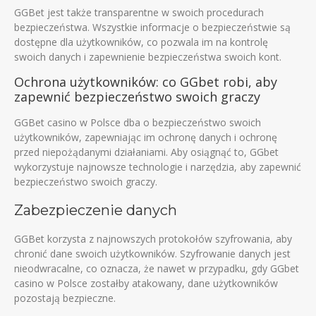
GGBet jest także transparentne w swoich procedurach
bezpieczeństwa. Wszystkie informacje o bezpieczeństwie są
dostępne dla użytkowników, co pozwala im na kontrolę
swoich danych i zapewnienie bezpieczeństwa swoich kont.
Ochrona użytkowników: co GGbet robi, aby
zapewnić bezpieczeństwo swoich graczy
GGBet casino w Polsce dba o bezpieczeństwo swoich
użytkowników, zapewniając im ochronę danych i ochronę
przed niepożądanymi działaniami. Aby osiągnąć to, GGbet
wykorzystuje najnowsze technologie i narzędzia, aby zapewnić
bezpieczeństwo swoich graczy.
Zabezpieczenie danych
GGBet korzysta z najnowszych protokołów szyfrowania, aby
chronić dane swoich użytkowników. Szyfrowanie danych jest
nieodwracalne, co oznacza, że nawet w przypadku, gdy GGbet
casino w Polsce zostałby atakowany, dane użytkowników
pozostają bezpieczne.