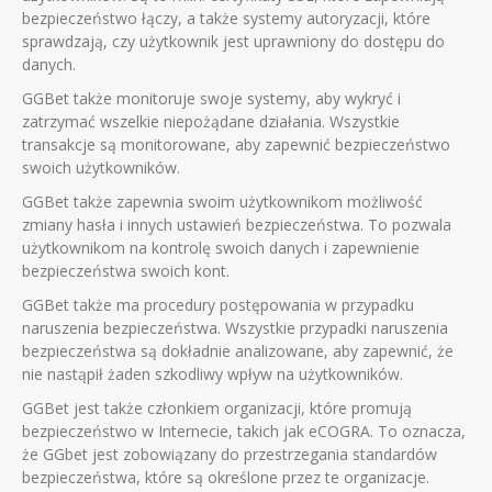
bezpieczeństwo łączy, a także systemy autoryzacji, które
sprawdzają, czy użytkownik jest uprawniony do dostępu do
danych.
GGBet także monitoruje swoje systemy, aby wykryć i
zatrzymać wszelkie niepożądane działania. Wszystkie
transakcje są monitorowane, aby zapewnić bezpieczeństwo
swoich użytkowników.
GGBet także zapewnia swoim użytkownikom możliwość
zmiany hasła i innych ustawień bezpieczeństwa. To pozwala
użytkownikom na kontrolę swoich danych i zapewnienie
bezpieczeństwa swoich kont.
GGBet także ma procedury postępowania w przypadku
naruszenia bezpieczeństwa. Wszystkie przypadki naruszenia
bezpieczeństwa są dokładnie analizowane, aby zapewnić, że
nie nastąpił żaden szkodliwy wpływ na użytkowników.
GGBet jest także członkiem organizacji, które promują
bezpieczeństwo w Internecie, takich jak eCOGRA. To oznacza,
że GGbet jest zobowiązany do przestrzegania standardów
bezpieczeństwa, które są określone przez te organizacje.