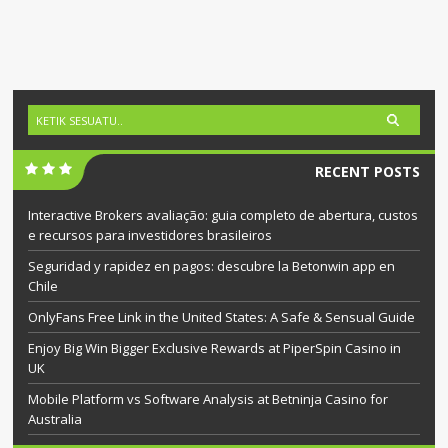
RECENT POSTS
Interactive Brokers avaliação: guia completo de abertura, custos
e recursos para investidores brasileiros
Seguridad y rapidez en pagos: descubre la Betonwin app en
Chile
OnlyFans Free Link in the United States: A Safe & Sensual Guide
Enjoy Big Win Bigger Exclusive Rewards at PiperSpin Casino in
UK
Mobile Platform vs Software Analysis at Betninja Casino for
Australia