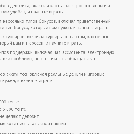
бов депозита, включая карты, электронные деньги и
 вам удобен, и начните играть.
ет несколько типов бонусов, включая приветственный
е тип бонуса, который вам нужен, и начните играть.
ов турниров, включая турниры по слотам, карточные
торый вам интересен, и начните играть.
ипов поддержки, включая чат-ассистента, электронную
сы или проблемы, не стесняйтесь обращаться к
ов аккаунтов, включая реальные деньги и игровые
 нужен, и начните играть.
000 тенге
 5 000 тенге
рые делают депозит
рые хотят испытать свои навыки