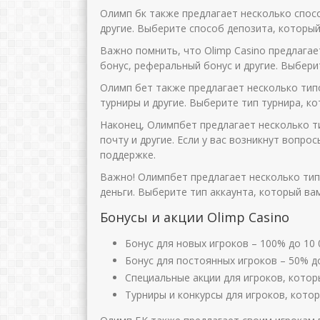
Олимп бк также предлагает несколько спосо
другие. Выберите способ депозита, который
Важно помнить, что Olimp Casino предлага
бонус, реферальный бонус и другие. Выберит
Олимп бет также предлагает несколько тип
турниры и другие. Выберите тип турнира, ко
Наконец, Олимпбет предлагает несколько т
почту и другие. Если у вас возникнут вопро
поддержке.
Важно! Олимпбет предлагает несколько тип
деньги. Выберите тип аккаунта, который вам
Бонусы и акции Olimp Casino
Бонус для новых игроков – 100% до 10 
Бонус для постоянных игроков – 50% до
Специальные акции для игроков, кото
Турниры и конкурсы для игроков, кото