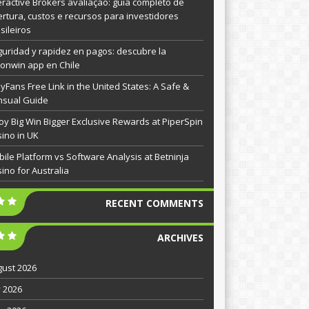
eractive Brokers avaliação: guia completo de
rtura, custos e recursos para investidores
sileiros
uridad y rapidez en pagos: descubre la
onwin app en Chile
yFans Free Link in the United States: A Safe &
nsual Guide
oy Big Win Bigger Exclusive Rewards at PiperSpin
ino in UK
ile Platform vs Software Analysis at Betninja
ino for Australia
RECENT COMMENTS
ARCHIVES
ust 2026
y 2026