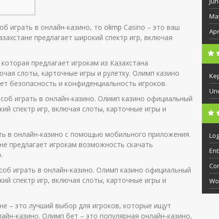
Jun
Ma
об играть в онлайн-казино, то
olimp
Casino – это ваш
Apr
захстане предлагает широкий спектр игр, включая
 которая предлагает игрокам из Казахстана
ючая слоты, карточные игры и рулетку. Олимп казино
Ke
ет безопасность и конфиденциальность игроков.
Un
соб играть в онлайн-казино. Олимп казино официальный
кий спектр игр, включая слоты, карточные игры и
ть в онлайн-казино с помощью мобильного приложения.
Log
не предлагает игрокам возможность скачать
Ent
.
Co
соб играть в онлайн-казино. Олимп казино официальный
кий спектр игр, включая слоты, карточные игры и
Wo
не – это лучший выбор для игроков, которые ищут
айн-казино. Олимп бет – это популярная онлайн-казино,