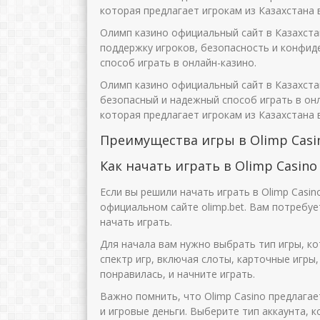
которая предлагает игрокам из Казахстана 
Олимп казино официальный сайт в Казахстан
поддержку игроков, безопасность и конфид
способ играть в онлайн-казино.
Олимп казино официальный сайт в Казахста
безопасный и надежный способ играть в онл
которая предлагает игрокам из Казахстана 
Преимущества игры в Olimp Casi
Как начать играть в Olimp Casino
Если вы решили начать играть в Olimp Casin
официальном сайте olimp.bet. Вам потребуе
начать играть.
Для начала вам нужно выбрать тип игры, ко
спектр игр, включая слоты, карточные игры,
понравилась, и начните играть.
Важно помнить, что Olimp Casino предлагае
и игровые деньги. Выберите тип аккаунта, к