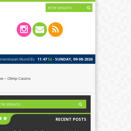
Murid Baru (SPMB 2026) SMA Islam Brawijaya Kota Mojokerto Gelombang II
11
:
47
53
- SUNDAY, 09-08-2026
е – Olimp Casino
RECENT POSTS