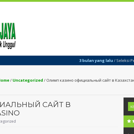
3 bulan yang lalu
/ Seleksi Penerimaan 
ome
/
Uncategorized
/
Олимп казино официальный сайт в Казахстан
ИАЛЬНЫЙ САЙТ В
ASINO
tegorized