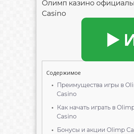
Олимп казино официальн
Casino
▶️ 
Содержимое
Преимущества игры в Ol
Casino
Как начать играть в Olim
Casino
Бонусы и акции Olimp Ca