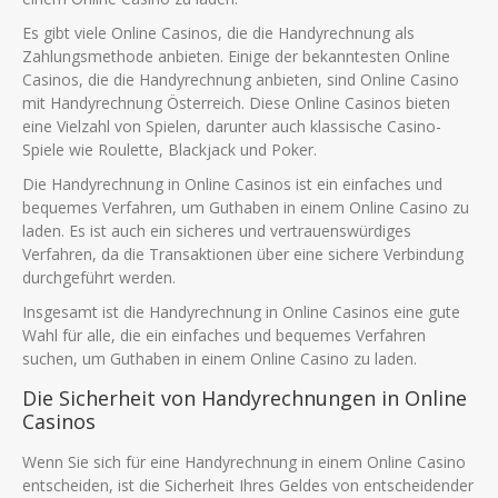
Es gibt viele Online Casinos, die die Handyrechnung als
Zahlungsmethode anbieten. Einige der bekanntesten Online
Casinos, die die Handyrechnung anbieten, sind Online Casino
mit Handyrechnung Österreich. Diese Online Casinos bieten
eine Vielzahl von Spielen, darunter auch klassische Casino-
Spiele wie Roulette, Blackjack und Poker.
Die Handyrechnung in Online Casinos ist ein einfaches und
bequemes Verfahren, um Guthaben in einem Online Casino zu
laden. Es ist auch ein sicheres und vertrauenswürdiges
Verfahren, da die Transaktionen über eine sichere Verbindung
durchgeführt werden.
Insgesamt ist die Handyrechnung in Online Casinos eine gute
Wahl für alle, die ein einfaches und bequemes Verfahren
suchen, um Guthaben in einem Online Casino zu laden.
Die Sicherheit von Handyrechnungen in Online
Casinos
Wenn Sie sich für eine Handyrechnung in einem Online Casino
entscheiden, ist die Sicherheit Ihres Geldes von entscheidender