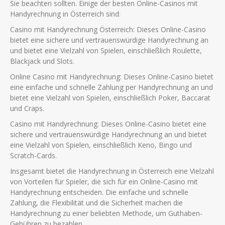
Sie beachten sollten. Einige der besten Online-Casinos mit
Handyrechnung in Österreich sind:
Casino mit Handyrechnung Österreich: Dieses Online-Casino
bietet eine sichere und vertrauenswürdige Handyrechnung an
und bietet eine Vielzahl von Spielen, einschließlich Roulette,
Blackjack und Slots.
Online Casino mit Handyrechnung: Dieses Online-Casino bietet
eine einfache und schnelle Zahlung per Handyrechnung an und
bietet eine Vielzahl von Spielen, einschließlich Poker, Baccarat
und Craps.
Casino mit Handyrechnung: Dieses Online-Casino bietet eine
sichere und vertrauenswürdige Handyrechnung an und bietet
eine Vielzahl von Spielen, einschließlich Keno, Bingo und
Scratch-Cards.
Insgesamt bietet die Handyrechnung in Österreich eine Vielzahl
von Vorteilen für Spieler, die sich für ein Online-Casino mit
Handyrechnung entscheiden. Die einfache und schnelle
Zahlung, die Flexibilität und die Sicherheit machen die
Handyrechnung zu einer beliebten Methode, um Guthaben-
Gebühren zu bezahlen.