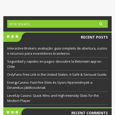
RECENT POSTS
Interactive Brokers avaliação: guia completo de abertura, custos
e recursos para investidores brasileiros
Seguridad y rapidez en pagos: descubre la Betonwin app en
Chile
OnlyFans Free Link in the United States: A Safe & Sensual Guide
EnergyCasino: Fast‑Fire Slots és Gyors Nyeremények a
Dinamikus Játékosoknak
LevelUp Casino: Quick Wins and High‑Intensity Slots for the
Modern Player
RECENT COMMENTS