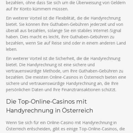
bezahlen, ohne dass Sie sich um die Überweisung von Geldern
auf Ihr Konto kümmern müssen.
Ein weiterer Vorteil ist die Flexibilität, die die Handyrechnung
bietet. Sie können Ihre Guthaben-Gebühren jederzeit und von
überall aus bezahlen, solange Sie ein stabiles Internet-Signal
haben. Dies macht es leicht, Ihre Guthaben-Gebühren zu
bezahlen, wenn Sie auf Reise sind oder in einem anderen Land
leben.
Ein weiterer Vorteil ist die Sicherheit, die die Handyrechnung
bietet. Die Handyrechnung ist eine sichere und
vertrauenswürdige Methode, um Ihre Guthaben-Gebühren zu
bezahlen. Die meisten Online-Casinos in Österreich bieten eine
sichere und vertrauenswürdige Handyrechnung an, die Ihre
persönlichen Daten und Ihre Finanztransaktionen schützt.
Die Top-Online-Casinos mit
Handyrechnung in Österreich
Wenn Sie sich für ein Online-Casino mit Handyrechnung in
Österreich entscheiden, gibt es einige Top-Online-Casinos, die