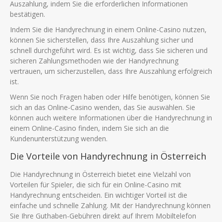
Auszahlung, indem Sie die erforderlichen Informationen
bestätigen.
Indem Sie die Handyrechnung in einem Online-Casino nutzen,
können Sie sicherstellen, dass Ihre Auszahlung sicher und
schnell durchgeführt wird. Es ist wichtig, dass Sie sicheren und
sicheren Zahlungsmethoden wie der Handyrechnung
vertrauen, um sicherzustellen, dass Ihre Auszahlung erfolgreich
ist.
Wenn Sie noch Fragen haben oder Hilfe benötigen, können Sie
sich an das Online-Casino wenden, das Sie auswählen. Sie
können auch weitere Informationen über die Handyrechnung in
einem Online-Casino finden, indem Sie sich an die
Kundenunterstützung wenden.
Die Vorteile von Handyrechnung in Österreich
Die Handyrechnung in Österreich bietet eine Vielzahl von
Vorteilen für Spieler, die sich für ein Online-Casino mit
Handyrechnung entscheiden. Ein wichtiger Vorteil ist die
einfache und schnelle Zahlung. Mit der Handyrechnung können
Sie Ihre Guthaben-Gebühren direkt auf Ihrem Mobiltelefon