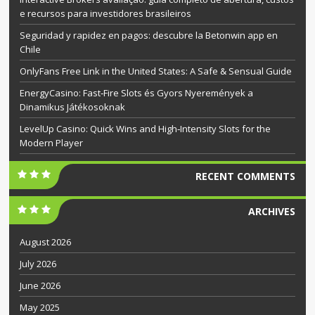
e recursos para investidores brasileiros
Seguridad y rapidez en pagos: descubre la Betonwin app en
Chile
OnlyFans Free Link in the United States: A Safe & Sensual Guide
EnergyCasino: Fast‑Fire Slots és Gyors Nyeremények a
Dinamikus Játékosoknak
LevelUp Casino: Quick Wins and High‑Intensity Slots for the
Modern Player
RECENT COMMENTS
ARCHIVES
August 2026
July 2026
June 2026
May 2025