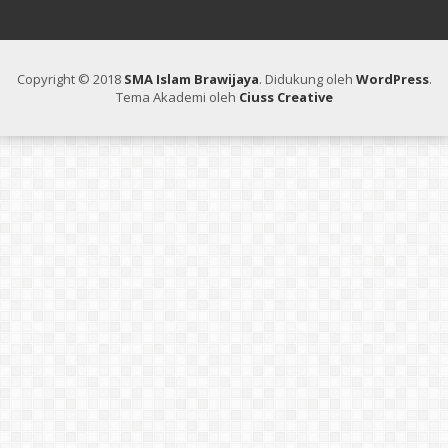
Copyright © 2018
SMA Islam Brawijaya
.
Didukung oleh
WordPress
.
Tema Akademi oleh
Ciuss Creative