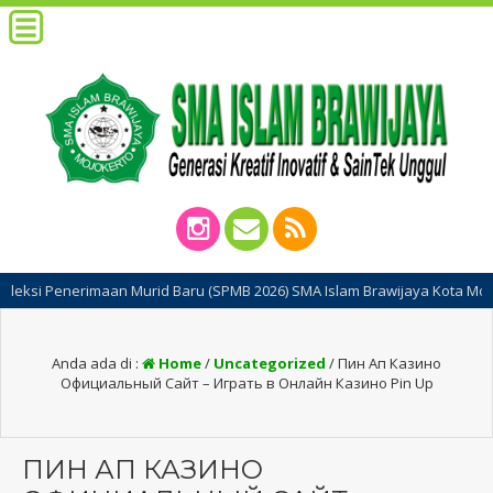
 Penerimaan Murid Baru (SPMB 2026) SMA Islam Brawijaya Kota Mojokerto 
Anda ada di :
Home
/
Uncategorized
/
Пин Ап Казино
Официальный Сайт – Играть в Онлайн Казино Pin Up
ПИН АП КАЗИНО