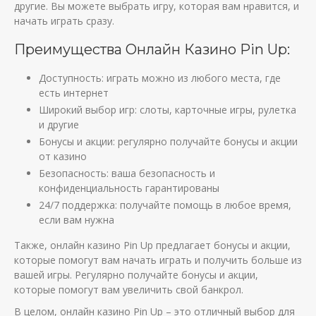
другие. Вы можете выбрать игру, которая вам нравится, и
начать играть сразу.
Преимущества Онлайн Казино Pin Up:
Доступность: играть можно из любого места, где
есть интернет
Широкий выбор игр: слоты, карточные игры, рулетка
и другие
Бонусы и акции: регулярно получайте бонусы и акции
от казино
Безопасность: ваша безопасность и
конфиденциальность гарантированы
24/7 поддержка: получайте помощь в любое время,
если вам нужна
Также, онлайн казино Pin Up предлагает бонусы и акции,
которые помогут вам начать играть и получить больше из
вашей игры. Регулярно получайте бонусы и акции,
которые помогут вам увеличить свой банкрол.
В целом, онлайн казино Pin Up – это отличный выбор для