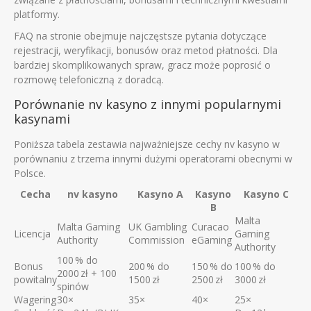
platformy.
FAQ na stronie obejmuje najczęstsze pytania dotyczące
rejestracji, weryfikacji, bonusów oraz metod płatności. Dla
bardziej skomplikowanych spraw, gracz może poprosić o
rozmowę telefoniczną z doradcą.
Porównanie nv kasyno z innymi popularnymi
kasynami
Poniższa tabela zestawia najważniejsze cechy nv kasyno w
porównaniu z trzema innymi dużymi operatorami obecnymi w
Polsce.
Cecha
nv kasyno
Kasyno A
Kasyno
Kasyno C
B
Malta
Malta Gaming
UK Gambling
Curacao
Licencja
Gaming
Authority
Commission
eGaming
Authority
100 % do
Bonus
200 % do
150 % do
100 % do
2000 zł + 100
powitalny
1500 zł
2500 zł
3000 zł
spinów
Wagering
30×
35×
40×
25×