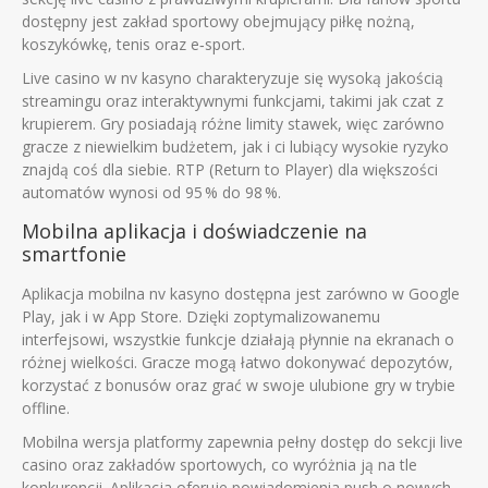
dostępny jest zakład sportowy obejmujący piłkę nożną,
koszykówkę, tenis oraz e‑sport.
Live casino w nv kasyno charakteryzuje się wysoką jakością
streamingu oraz interaktywnymi funkcjami, takimi jak czat z
krupierem. Gry posiadają różne limity stawek, więc zarówno
gracze z niewielkim budżetem, jak i ci lubiący wysokie ryzyko
znajdą coś dla siebie. RTP (Return to Player) dla większości
automatów wynosi od 95 % do 98 %.
Mobilna aplikacja i doświadczenie na
smartfonie
Aplikacja mobilna nv kasyno dostępna jest zarówno w Google
Play, jak i w App Store. Dzięki zoptymalizowanemu
interfejsowi, wszystkie funkcje działają płynnie na ekranach o
różnej wielkości. Gracze mogą łatwo dokonywać depozytów,
korzystać z bonusów oraz grać w swoje ulubione gry w trybie
offline.
Mobilna wersja platformy zapewnia pełny dostęp do sekcji live
casino oraz zakładów sportowych, co wyróżnia ją na tle
konkurencji. Aplikacja oferuje powiadomienia push o nowych