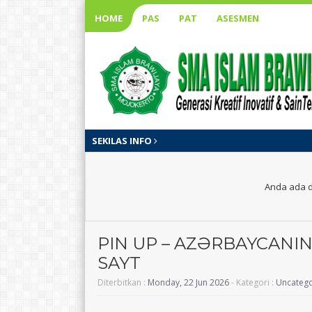
HOME
PAS
PAT
ASESMEN
SEKILAS INFO
Anda ada d
PIN UP – AZƏRBAYCANIN
SAYT
Diterbitkan :
Monday, 22 Jun 2026
- Kategori :
Uncatego