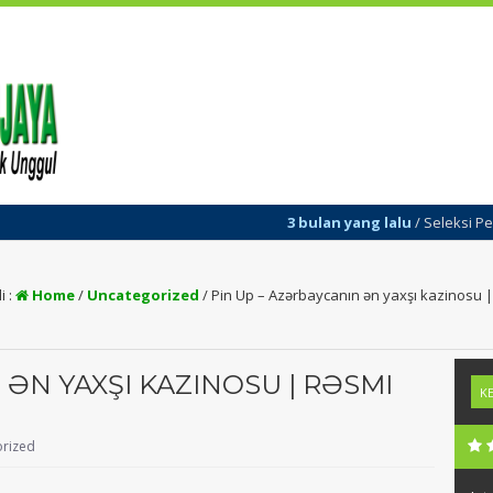
3 bulan yang lalu
/ Seleksi Penerimaan
i :
Home
/
Uncategorized
/
Pin Up – Azərbaycanın ən yaxşı kazinosu |
 ƏN YAXŞI KAZINOSU | RƏSMI
rized