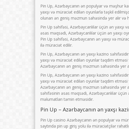
Pin Up, Azərbaycanın ən populyar və məşhur kazi
yaxşı və müraciət edilən oyunlarla təşkil edilmiş
olunan ən geniş məzmun sahəsində yer alır və hər
Pin Up səhifəsi, Azərbaycanlılar üçün ən yaxşı və
əsas məqsədi, Azərbaycanlılar üçün ən yaxşı oy
Pin Up səhifəsi, Azərbaycanın ən yaxşı və müraci
ilə müraciət edilir.
Pin Up, Azərbaycanın ən yaxşı kazino səhifəsidi
yaxşı və müraciət edilən oyunlar təqdim etməsi 
Azərbaycanın ən geniş məzmun sahəsində yer alır
Pin Up, Azərbaycanın ən yaxşı kazino səhifəsidi
yaxşı və müraciət edilən oyunlar təqdim etməsi 
Azərbaycanın ən geniş məzmun sahəsində yer alır
səhifəsinin əsas məqsədi, Azərbaycanlılar üçün 
məlumatları təmin etməsidır.
Pin Up – Azərbaycanın ən yaxşı kaz
Pin Up casino Azərbaycanın ən populyar və mürac
saytında pin up giriş yolu ilə müraciətçilər rahatl