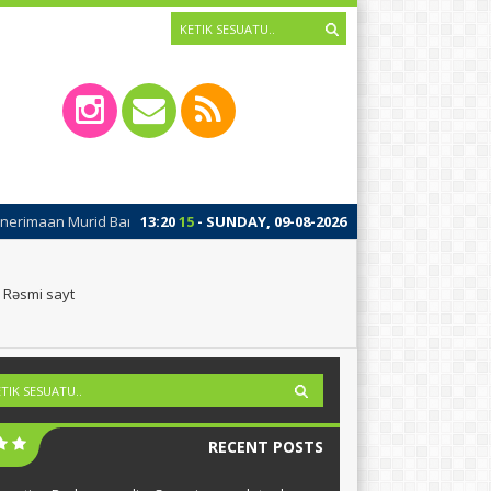
 Murid Baru (SPMB 2026) SMA Islam Brawijaya Kota Mojokerto Gelombang I
13
:
20
15
- SUNDAY, 09-08-2026
 Rəsmi sayt
RECENT POSTS