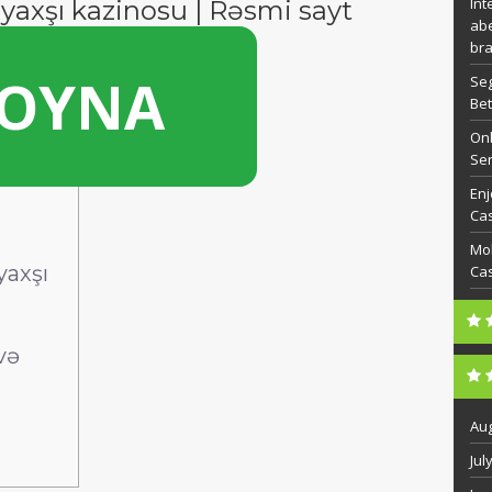
Int
yaxşı kazinosu | Rəsmi sayt
abe
bra
 OYNA
Seg
Bet
Onl
Se
Enj
Cas
Mob
yaxşı
Cas
və
Aug
Jul