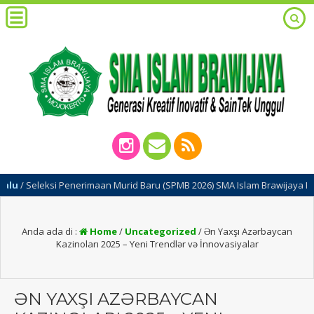
/ Seleksi Penerimaan Murid Baru (SPMB 2026) SMA Islam Brawijaya Kota M
Anda ada di :
Home
/
Uncategorized
/
Ən Yaxşı Azərbaycan
Kazinoları 2025 – Yeni Trendlər və İnnovasiyalar
ƏN YAXŞI AZƏRBAYCAN