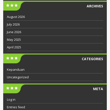
ARCHIVES
August 2026
July 2026
June 2026
May 2025
April 2025
CATEGORIES
Kepanduan
Uncategorized
META
Log in
Entries feed