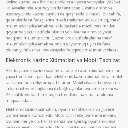
Online kazino və offline qazinoların ən yaxşı versiyaları 2025-ci
ilin əvvəllərində Azərbaycan’da tanınacaq. Casino online və
azerbaycanda kazino saytları də qarşınıxda alınacaq. Bu səhifə,
qazinolarda istifadəçilərinə məxfi məlumatları saxlamaq, məxfi
məlumatları şifrələmək və istifadəçilərinə məxfi məlumatları
qaytarmaq üçün istifadə olunan yeniliklər və innovasiyalar
haqqında məlumat verir. Qazinolarda istifadəçilərinə məxfi
məlumatları şifrələmək və onları qaytarmaq üçün istifadə
olunan yeniliklər və innovasiyalar haqqında məlumat veriləcək.
Elektronik Kazino Xidmətləri və Mobil Təchizat
Azerbaycanda kazino saytları və online casino xidmətlərinin ən
yaxşı trendlərinə gələrkən, elektronik kazino xidmətləri və mobil
təchizatın önəmliliyi artıq artıq artar. Mobil cihazlarla oynanma
imkanı, internet bağlantısı ilə bağlı oyunları oynama imkanı və
24 saatlik xidmət təminatı, bu trendlərin nəzərdə tutulması
məqsədindədir.
Elektronik kazino xidmətləri, oyunların təhlükəsiz və güvenli
oynanmasına kömək edir. Mobil təchizatla oynanma imkanı,
oyunları her yerdə, her zamanda oynayaraq, oyunların daha
yaxşı deneyimi təmin edir. Mobil cihazlarla oynanma zamanı,