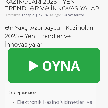
KAZINOLARI 2025 – YENI
TRENDLƏR VƏ İNNOVASIYALAR
Diterbitkan :
Friday, 26 Jun 2026
- Kategori :
Uncategorized
Ən Yaxşı Azərbaycan Kazinoları
2025 – Yeni Trendlər və
İnnovasiyalar
▶️ OYNA
Содержимое
Elektronik Kazino Xidmətləri və