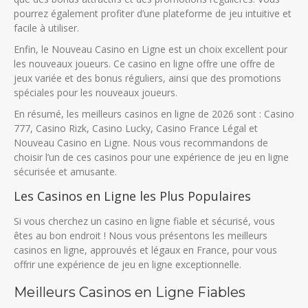
pourrez également profiter d’une plateforme de jeu intuitive et
facile à utiliser.
Enfin, le Nouveau Casino en Ligne est un choix excellent pour
les nouveaux joueurs. Ce casino en ligne offre une offre de
jeux variée et des bonus réguliers, ainsi que des promotions
spéciales pour les nouveaux joueurs.
En résumé, les meilleurs casinos en ligne de 2026 sont : Casino
777, Casino Rizk, Casino Lucky, Casino France Légal et
Nouveau Casino en Ligne. Nous vous recommandons de
choisir l’un de ces casinos pour une expérience de jeu en ligne
sécurisée et amusante.
Les Casinos en Ligne les Plus Populaires
Si vous cherchez un casino en ligne fiable et sécurisé, vous
êtes au bon endroit ! Nous vous présentons les meilleurs
casinos en ligne, approuvés et légaux en France, pour vous
offrir une expérience de jeu en ligne exceptionnelle.
Meilleurs Casinos en Ligne Fiables