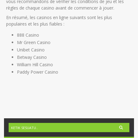
vous recommandons de vérifier les conditions de jeu et les
règles de chaque casino avant de commencer à jouer.
En résumé, les casinos en ligne suivants sont les plus
populaires et les plus fiables :
888 Casino
Mr Green Casino
Unibet Casino
Betway Casino
William Hill Casino
Paddy Power Casino