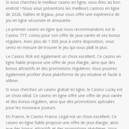
Si vous cherchez le meilleur casino en ligne, vous êtes au bon
endroit ! Nous vous présentons les meilleurs casinos en ligne
de 2026, fiables et légaux, pour vous offrir une expérience de
jeu en ligne sécurisée et amusante.
Le premier casino en ligne que nous recommandons est le
Casino 777, connu pour son offre de jeux variée et ses bonus
réguliers. Avec plus de 1 000 jeux à votre disposition, vous
serez en mesure de trouver le jeu qui vous plaît le plus.
Le Casino Rizk est également un choix excellent. Ce casino en
ligne fiable propose une offre de jeux élargie, ainsi que des
bonus attractifs et des promotions régulières. Vous pourrez
également profiter d’une plateforme de jeu intuitive et facile à
utiliser.
Si vous cherchez un casino gratuit en ligne, le Casino Lucky est
un choix idéal. Ce casino en ligne offre une offre de jeux variée
et des bonus réguliers, ainsi que des promotions spéciales
pour les nouveaux joueurs.
En France, le Casino France Légal est un choix excellent. Ce
casino en ligne fiable propose une offre de jeux élargie, ainsi
que des bonus attractifs et des promotions régulières. Vous