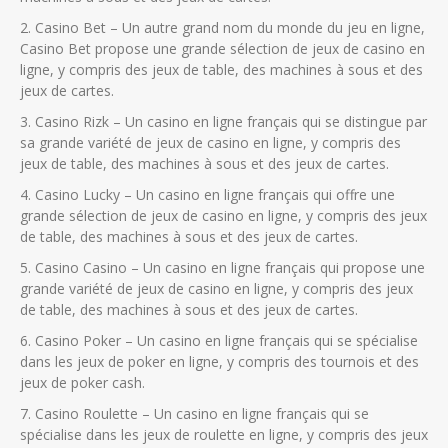
2. Casino Bet – Un autre grand nom du monde du jeu en ligne,
Casino Bet propose une grande sélection de jeux de casino en
ligne, y compris des jeux de table, des machines à sous et des
jeux de cartes.
3. Casino Rizk – Un casino en ligne français qui se distingue par
sa grande variété de jeux de casino en ligne, y compris des
jeux de table, des machines à sous et des jeux de cartes.
4. Casino Lucky – Un casino en ligne français qui offre une
grande sélection de jeux de casino en ligne, y compris des jeux
de table, des machines à sous et des jeux de cartes.
5. Casino Casino – Un casino en ligne français qui propose une
grande variété de jeux de casino en ligne, y compris des jeux
de table, des machines à sous et des jeux de cartes.
6. Casino Poker – Un casino en ligne français qui se spécialise
dans les jeux de poker en ligne, y compris des tournois et des
jeux de poker cash.
7. Casino Roulette – Un casino en ligne français qui se
spécialise dans les jeux de roulette en ligne, y compris des jeux