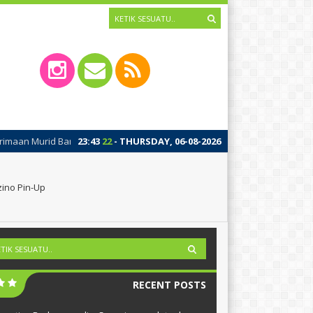
urid Baru (SPMB 2026) SMA Islam Brawijaya Kota Mojokerto Gelombang II 
23
:
43
23
- THURSDAY, 06-08-2026
ino Pin-Up
RECENT POSTS