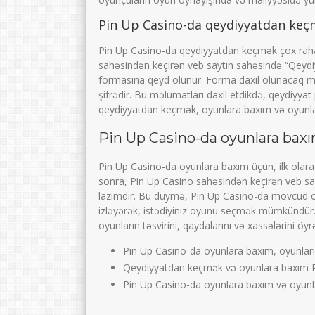
Pin Up Casino-da qeydiyyatdan keç
Pin Up Casino-da qeydiyyatdan keçmək çox rahat 
sahəsindən keçirən veb saytın sahəsində “Qeydi
formasına qeyd olunur. Forma daxil olunacaq mə
şifrədir. Bu məlumatları daxil etdikdə, qeydiyya
qeydiyyatdan keçmək, oyunlara baxım və oyunlar
Pin Up Casino-da oyunlara bax
Pin Up Casino-da oyunlara baxım üçün, ilk olar
sonra, Pin Up Casino sahəsindən keçirən veb sa
lazımdır. Bu düymə, Pin Up Casino-da mövcud ola
izləyərək, istədiyiniz oyunu seçmək mümkündür.
oyunların təsvirini, qaydalarını və xassələrini öy
Pin Up Casino-da oyunlara baxım, oyunların
Qeydiyyatdan keçmək və oyunlara baxım Pi
Pin Up Casino-da oyunlara baxım və oyunla