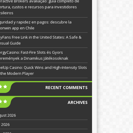
eractive Brokers avaliação: guia completo de
rtura, custos e recursos para investidores
sileiros
uridad y rapidez en pagos: descubre la
onwin app en Chile
yFans Free Link in the United States: A Safe &
nsual Guide
rgyCasino: Fast‑Fire Slots és Gyors
eremények a Dinamikus Játékosoknak
elUp Casino: Quick Wins and High‑Intensity Slots
 the Modern Player
RECENT COMMENTS
ARCHIVES
ust 2026
y 2026