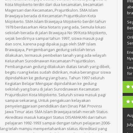
Int
Kota Mojokerto terdiri dari dua kecamatan, kecamatan
abe
Magersari dan Kecamatan,.Prajuritkulon. SMA Islam
bra
Brawijaya berada di Kecamatan Prajuritkulon Kota
Mojokerto. SMA Islam Brawijaya Mojokerto berdiri tahun
Seg
1978 berdasarkan Akta Notaris yang ada, Semula lokasi
Bet
sekolah berada di Jalan Brawijaya No 99 Kota Mojokerto,
Onl
sejak berdirinya sampai tahun 1997, siswa masuk pagi
Se
dan sore, karena pagi dipakai juga oleh SMP Islam
Brawajaya, Pengembangan gedung sekolah terus
Ene
dilakukan, termasuk pembelian tanah yang ada wilayah
Ny
Kelurahan Surodinawan Kecamatan Prajuritkulon.
Pembangunan gedung dilakukan diatas tanah yang dibeli,
Lev
begitu ruang kelas sudah didirikan, maka berangsur siswa
for
dipindahkan ke gedung yang baru. Tahun 1997 seluruh
Kegiatan Belajar Mengajar dipindahkan ke gedung
sekolah yang baru di Jalan Surodinawan Kecamatan
Prajuritkulon Kota Mojokerto. Seluruh siswa masuk pagi
sampai sekarang, Untuk pengakuan kelayakan
penyelenggaraan pendidikan dari Dinas P&K Provinsi
Jawa Timur atas SMA Islam Brawijaya telah meraih Status
Aug
Akreditasi masuk katagori Status DISAMAKAN dari tahun
pelajaran 1992-1993 sampai dengan tahun pelajaran 2006-
Jul
i ulang telah mampu mempertahankan status Akreditasi yang