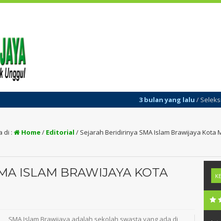
3 bulan yang lalu
/ Seleksi Pener
 di :
Home
/
Editorial
/
Sejarah Beridirinya SMA Islam Brawijaya Kota 
SMA ISLAM BRAWIJAYA KOTA
SMA Islam Brawijaya adalah sekolah swasta yang ada di