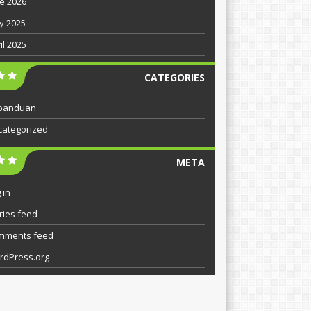
e 2026
y 2025
il 2025
CATEGORIES
panduan
categorized
META
 in
ries feed
mments feed
rdPress.org