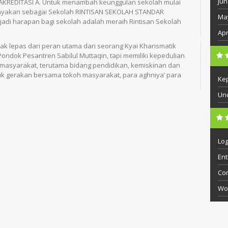
Jun
RAKREDITASI A. Untuk menambah keunggulan sekolah mulai
kelayakan sebagai Sekolah RINTISAN SEKOLAH STANDAR
Ma
jadi harapan bagi sekolah adalah meraih Rintisan Sekolah
Apr
dak lepas dari peran utama dari seorang Kyai Kharismatik
ondok Pesantren Sabilul Muttaqin, tapi memiliki kepedulian
masyarakat, terutama bidang pendidikan, kemiskinan dan
uk gerakan bersama tokoh masyarakat, para aghniya’ para
Ke
Un
Log
Ent
Co
Wo