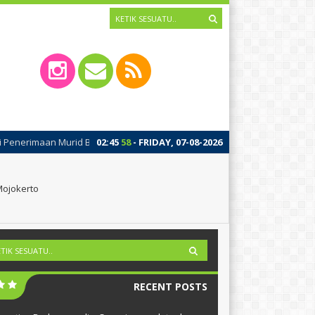
imaan Murid Baru (SPMB 2026) SMA Islam Brawijaya Kota Mojokerto Gelom
02
:
45
58
- FRIDAY, 07-08-2026
Mojokerto
RECENT POSTS