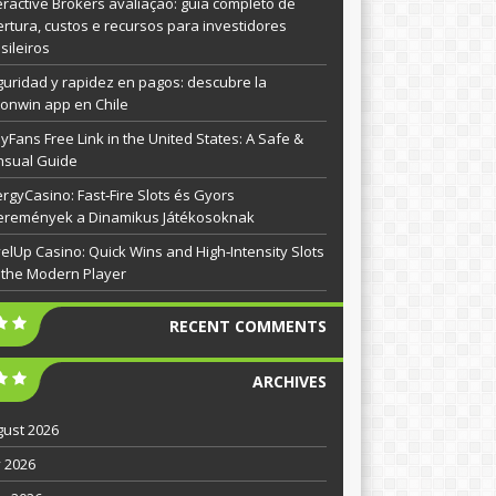
eractive Brokers avaliação: guia completo de
rtura, custos e recursos para investidores
sileiros
uridad y rapidez en pagos: descubre la
onwin app en Chile
yFans Free Link in the United States: A Safe &
nsual Guide
rgyCasino: Fast‑Fire Slots és Gyors
eremények a Dinamikus Játékosoknak
elUp Casino: Quick Wins and High‑Intensity Slots
 the Modern Player
RECENT COMMENTS
ARCHIVES
ust 2026
y 2026