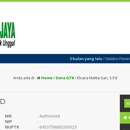
3 bulan yang lalu
/ Seleksi Penerimaan 
Anda ada di :
Home
/
Data GTK
/
Elvara Malita Sari, S.Pd
PD
NIK
: Authorized
NIP
: -
NUPTK
: 6453758660200023