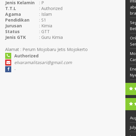
Int
Jenis Kelamin
: P
abe
T.T.L
: Authorized
bra
Agama
: Islam
Pendidikan
: S1
Seg
Jurusan
: Kimia
Bet
Status
: GTT
Jenis GTK
: Guru Kimia
Onl
Se
Alamat : Perum Mojobaru Jetis Mojokerto
Mob
Authorized
Cas
elvaramalitasari@gmail.com
-
Ene
Ny
Aug
Jul