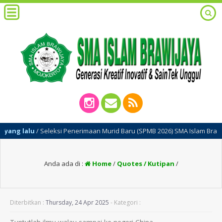
yang lalu
/ Seleksi Penerimaan Murid Baru (SPMB 2026) SMA Islam Brawija
Anda ada di :
Home
/
Quotes / Kutipan
/
Diterbitkan :
Thursday, 24 Apr 2025
- Kategori :