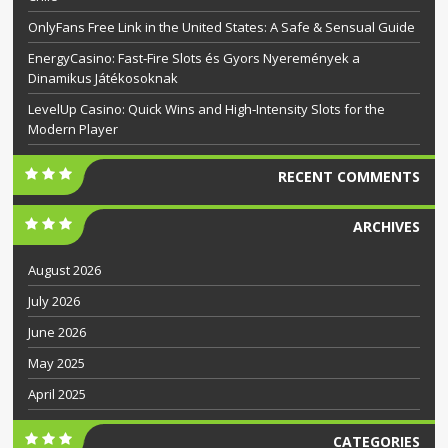
OnlyFans Free Link in the United States: A Safe & Sensual Guide
EnergyCasino: Fast‑Fire Slots és Gyors Nyeremények a
Dinamikus Játékosoknak
LevelUp Casino: Quick Wins and High‑Intensity Slots for the
Modern Player
RECENT COMMENTS
ARCHIVES
August 2026
July 2026
June 2026
May 2025
April 2025
CATEGORIES