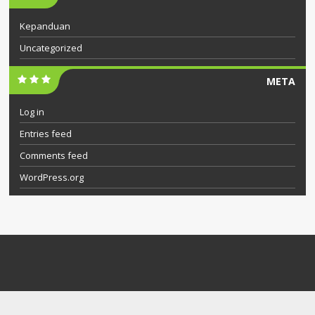
Kepanduan
Uncategorized
META
Log in
Entries feed
Comments feed
WordPress.org