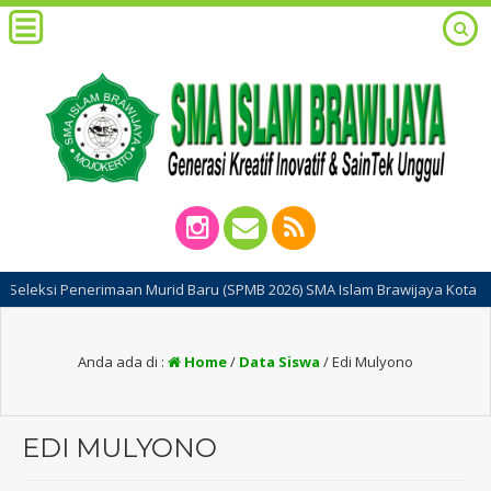
Seleksi Penerimaan Murid Baru (SPMB 2026) SMA Islam Brawijaya Kota Moj
Anda ada di :
Home
/
Data Siswa
/
Edi Mulyono
EDI MULYONO