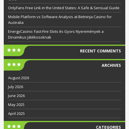
OnlyFans Free Link in the United States: A Safe & Sensual Guide
Mobile Platform vs Software Analysis at Betninja Casino for
Australia
EnergyCasino: Fast‑Fire Slots és Gyors Nyeremények a
Dinamikus Játékosoknak
RECENT COMMENTS
ARCHIVES
August 2026
July 2026
June 2026
May 2025
April 2025
CATEGORIES