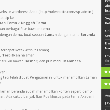
Int
abe
bra
 website wordpress Anda ( http://urlwebsite.com/wp-admin )
at zip ke
Seg
kan Tema
>
Unggah Tema
Bet
an berbagai fitur bawaan tema
Onl
 dengan demo, buat sebuah
Laman
dengan nama
Beranda
Se
Ene
Ny
n terdapat kotak Atribut Laman)
e,
Terbitkan
halaman
Lev
for
t sisi kiri bawah
Dasbor
) dan pilih menu
Membaca.
awah)
g tadi telah dibuat Pengaturan ini untuk menampilkan Laman
e
 halaman Beranda sudah menampilkan konten seperti demo
Aug
ten. Ada cukup banyak fitur Pos khusus pada tema Akademi
Jul