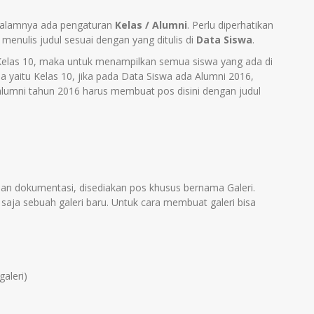
dalamnya ada pengaturan
Kelas / Alumni
. Perlu diperhatikan
p menulis judul sesuai dengan yang ditulis di
Data Siswa
.
Kelas 10, maka untuk menampilkan semua siswa yang ada di
yaitu Kelas 10, jika pada Data Siswa ada Alumni 2016,
lumni tahun 2016 harus membuat pos disini dengan judul
n dokumentasi, disediakan pos khusus bernama Galeri.
saja sebuah galeri baru. Untuk cara membuat galeri bisa
aleri)