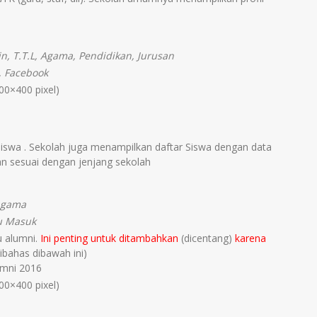
in, T.T.L, Agama, Pendidikan, Jurusan
, Facebook
0×400 pixel)
iswa . Sekolah juga menampilkan daftar Siswa dengan data
an sesuai dengan jenjang sekolah
 Agama
u Masuk
u alumni.
Ini penting untuk ditambahkan
(dicentang)
karena
ibahas dibawah ini)
umni 2016
0×400 pixel)