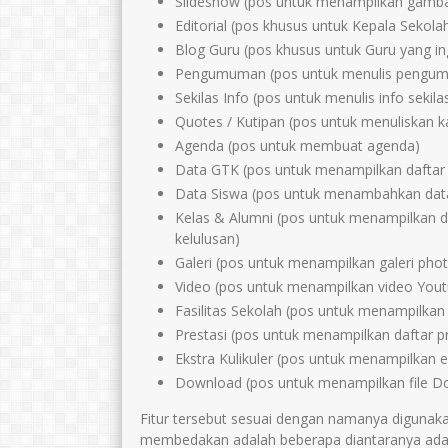
Slideshow (pos untuk menampilkan gambar
Editorial (pos khusus untuk Kepala Sekola
Blog Guru (pos khusus untuk Guru yang ing
Pengumuman (pos untuk menulis pengu
Sekilas Info (pos untuk menulis info sekila
Quotes / Kutipan (pos untuk menuliskan k
Agenda (pos untuk membuat agenda)
Data GTK (pos untuk menampilkan daftar
Data Siswa (pos untuk menambahkan dat
Kelas & Alumni (pos untuk menampilkan da
kelulusan)
Galeri (pos untuk menampilkan galeri pho
Video (pos untuk menampilkan video Yout
Fasilitas Sekolah (pos untuk menampilkan f
Prestasi (pos untuk menampilkan daftar pr
Ekstra Kulikuler (pos untuk menampilkan ek
Download (pos untuk menampilkan file D
Fitur tersebut sesuai dengan namanya diguna
membedakan adalah beberapa diantaranya ada 