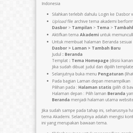
Indonesia
Silahkan terlebih dahulu Login ke Dasbor
Upload
file archive tema akademi berform
Dasbor
>
Tampilan
>
Tema
>
Tambah
Aktifkan tema
Akademi
untuk memunculk
Untuk membuat halaman Beranda sesuai
Dasbor > Laman > Tambah Baru
Judul
:
Beranda
Templat
: Tema Homepage
(disisi kana
Jika sudah dibuat judul dan dipilih templat
Selanjutnya buka menu
Pengaturan
(liha
Pada bagian Laman depan menampilkan
Pilihan pada :
Halaman statis
(pilih di b
Halaman depan : Pilih laman
Beranda
yan
Beranda
menjadi halaman utama websit
Jika sudah sampe pada tahap ini, seharusnya
tema Akademi. Selanjutnya adalah mengisi kon
ini yang merupakan bawaan tema.