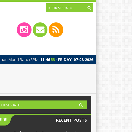
PMB 2026) SMA Islam Brawijaya Kota Mojokerto Gelombang II dilaksanaka
11
:
46
54
- FRIDAY, 07-08-2026
RECENT POSTS