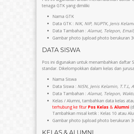
tenaga GTK yang dimiliki
Nama GTK
Data GTK :
NIK, NIP, NUPTK, Jenis Kelam
Data Tambahan :
Alamat, Telepon, Email
Gambar photo (upload photo berukuran 30
DATA SISWA
Pos ini digunakan untuk menambahkan daftar S
standar. Dikelompokkan dalam kelas dan jurus
Nama Siswa
Data Siswa :
NISN, Jenis Kelamin, T.T.L,
Data Tambahan :
Alamat, Telepon, Wakt
Kelas / Alumni, tambahkan data kelas ata
terhubung ke fitur
Pos Kelas
&
Alumni
(d
Tambahkan misal ketik : Kelas 10 atau Al
Gambar photo (upload photo berukuran 30
KELAS & ALUMNI