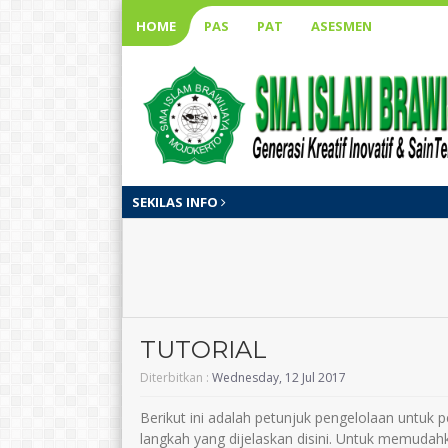
HOME
PAS
PAT
ASESMEN
SEKILAS INFO
TUTORIAL
Diterbitkan :
Wednesday, 12 Jul 2017
Berikut ini adalah petunjuk pengelolaan untu
langkah yang dijelaskan disini. Untuk memudah