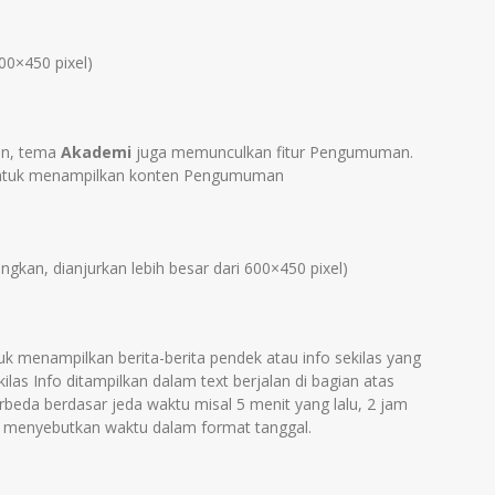
600×450 pixel)
n, tema
Akademi
juga memunculkan fitur Pengumuman.
 untuk menampilkan konten Pengumuman
ongkan, dianjurkan lebih besar dari 600×450 pixel)
uk menampilkan berita-berita pendek atau info sekilas yang
ilas Info ditampilkan dalam text berjalan di bagian atas
beda berdasar jeda waktu misal 5 menit yang lalu, 2 jam
dak menyebutkan waktu dalam format tanggal.