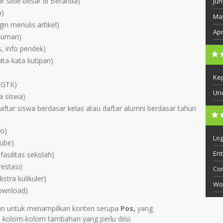
 slide besar di Beranda)
Jun
h)
Ma
in menulis artikel)
Apr
muman)
s, info pendek)
ata-kata kutipan)
Ke
 GTK)
Un
a siswa)
ftar siswa berdasar kelas atau daftar alumni berdasar tahun
to)
Log
ube)
Ent
asilitas sekolah)
estasi)
Co
stra kulikuler)
Wo
ownload)
kan untuk menampilkan konten serupa
Pos,
yang
kolom-kolom tambahan yang perlu diisi.