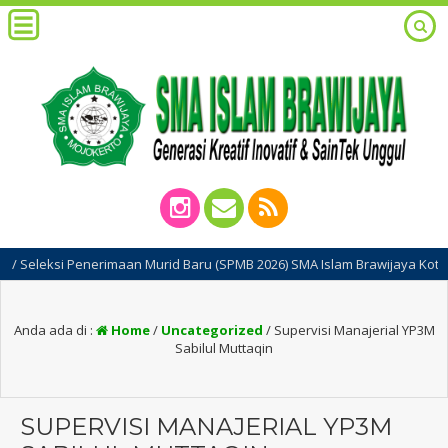
Seleksi Penerimaan Murid Baru (SPMB 2026) SMA Islam Brawijaya Kota Moj
Anda ada di :
Home
/
Uncategorized
/
Supervisi Manajerial YP3M
Sabilul Muttaqin
SUPERVISI MANAJERIAL YP3M