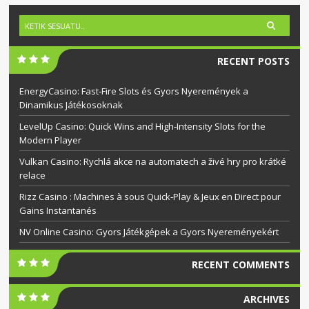
RECENT POSTS
EnergyCasino: Fast‑Fire Slots és Gyors Nyeremények a
Dinamikus Játékosoknak
LevelUp Casino: Quick Wins and High‑Intensity Slots for the
Modern Player
Vulkan Casino: Rychlá akce na automatech a živé hry pro krátké
relace
Rizz Casino : Machines à sous Quick‑Play & Jeux en Direct pour
Gains Instantanés
NV Online Casino: Gyors Játékgépek a Gyors Nyereményekért
RECENT COMMENTS
ARCHIVES