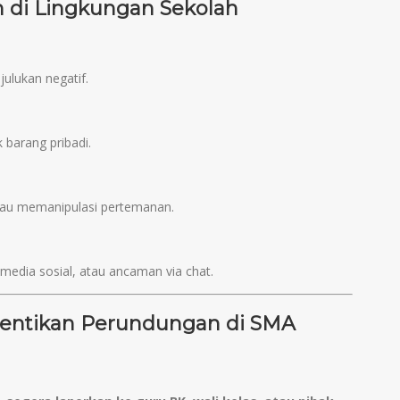
n di Lingkungan Sekolah
ulukan negatif.
barang pribadi.
tau memanipulasi pertemanan.
media sosial, atau ancaman via chat.
hentikan Perundungan di SMA