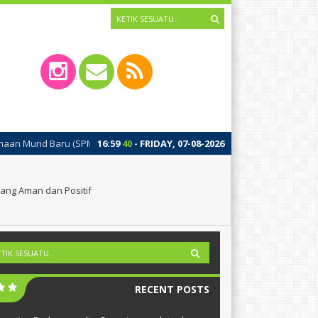
 (SPMB 2026) SMA Islam Brawijaya Kota Mojokerto Gelombang II dilaksana
16
:
59
41
- FRIDAY, 07-08-2026
ang Aman dan Positif
RECENT POSTS