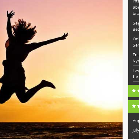
Int
abe
bra
Seg
Bet
Onl
Se
Ene
Ny
Lev
for
Aug
Jul