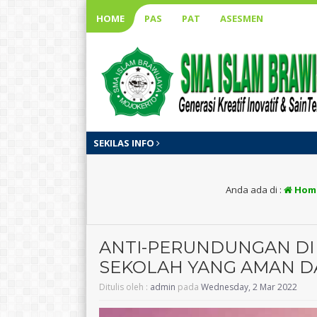
HOME
PAS
PAT
ASESMEN
SEKILAS INFO
Anda ada di :
Hom
ANTI-PERUNDUNGAN DI
SEKOLAH YANG AMAN DA
Ditulis oleh :
admin
pada
Wednesday, 2 Mar 2022