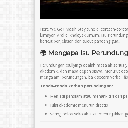
Here We Go!! Masih Stay tune di coretan-coret
lumayan viral di khalayak umum, Isu Perundung
berikut penjelasan dari sudut pandang gua…
🌍 Mengapa Isu Perundung
Perundungan (bullying) adalah masalah serius
akademik, dan masa depan siswa. Menurut da
mengalami perundungan, baik secara verbal, fis
Tanda-tanda korban perundungan:
Menjadi pendiam atau menarik diri dari p
Nilai akademik menurun drastis
Sering bolos sekolah atau menunjukkan 