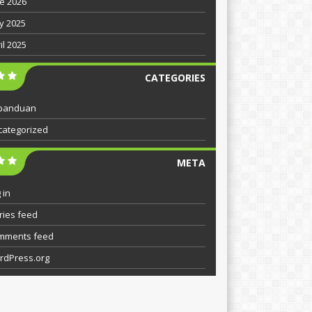
e 2026
y 2025
il 2025
CATEGORIES
panduan
categorized
META
 in
ries feed
mments feed
rdPress.org