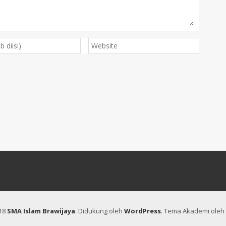
018
SMA Islam Brawijaya
.
Didukung oleh
WordPress
. Tema Akademi oleh