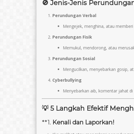
🚫 Jenis-Jenis Perundunga
Perundungan Verbal
Mengejek, menghina, atau memberi j
Perundungan Fisik
Memukul, mendorong, atau merusak 
Perundungan Sosial
Mengucilkan, menyebarkan gosip, a
Cyberbullying
Menyebarkan aib, komentar jahat di 
💡 5 Langkah Efektif Meng
**1.
Kenali dan Laporkan!