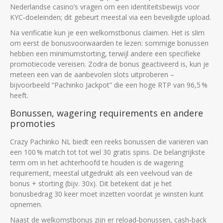
Nederlandse casino’s vragen om een identiteitsbewijs voor
KYC‑doeleinden; dit gebeurt meestal via een beveiligde upload.
Na verificatie kun je een welkomstbonus claimen. Het is slim
om eerst de bonusvoorwaarden te lezen: sommige bonussen
hebben een minimumstorting, terwijl andere een specifieke
promotiecode vereisen. Zodra de bonus geactiveerd is, kun je
meteen een van de aanbevolen slots uitproberen –
bijvoorbeeld “Pachinko Jackpot” die een hoge RTP van 96,5 %
heeft.
Bonussen, wagering requirements en andere
promoties
Crazy Pachinko NL biedt een reeks bonussen die variëren van
een 100 % match tot tot wel 30 gratis spins. De belangrijkste
term om in het achterhoofd te houden is de wagering
requirement, meestal uitgedrukt als een veelvoud van de
bonus + storting (bijv. 30x). Dit betekent dat je het
bonusbedrag 30 keer moet inzetten voordat je winsten kunt
opnemen.
Naast de welkomstbonus zijn er reload‑bonussen, cash‑back