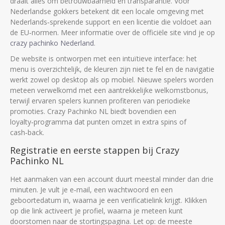
draait alles om betrouwbaarheid en transparantie. Voor
Nederlandse gokkers betekent dit een locale omgeving met
Nederlands‑sprekende support en een licentie die voldoet aan
de EU‑normen. Meer informatie over de officiële site vind je op
crazy pachinko Nederland
.
De website is ontworpen met een intuïtieve interface: het
menu is overzichtelijk, de kleuren zijn niet te fel en de navigatie
werkt zowel op desktop als op mobiel. Nieuwe spelers worden
meteen verwelkomd met een aantrekkelijke welkomstbonus,
terwijl ervaren spelers kunnen profiteren van periodieke
promoties. Crazy Pachinko NL biedt bovendien een
loyalty‑programma dat punten omzet in extra spins of
cash‑back.
Registratie en eerste stappen bij Crazy
Pachinko NL
Het aanmaken van een account duurt meestal minder dan drie
minuten. Je vult je e‑mail, een wachtwoord en een
geboortedatum in, waarna je een verificatielink krijgt. Klikken
op die link activeert je profiel, waarna je meteen kunt
doorstomen naar de stortingspagina. Let op: de meeste