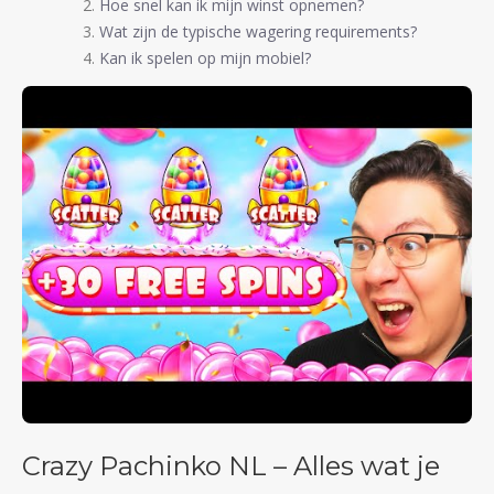
Hoe snel kan ik mijn winst opnemen?
Wat zijn de typische wagering requirements?
Kan ik spelen op mijn mobiel?
Crazy Pachinko NL – Alles wat je