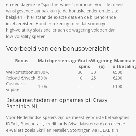
en een dagelijkse “spin‑the‑wheel” promotie. Voor de meest
winstgevende aanpak kun je de bonuskalender op de site
bekijken – hier staan de exacte data en de bijbehorende
inzetvereisten. Houd er rekening mee dat sommige
high‑volatility slots sneller aan de wagering voldoen dan
low‑volatility spellen.
Voorbeeld van een bonusoverzicht
Bonus
Matchpercentage
Gratis
Wagering
Maximale
spins
(x)
uitbetalin
Welkomstbonus
100 %
30
30
€500
Reload €/week
50 %
10
25
€200
Cashback
10 %
–
–
€100
vrijdag
Betaalmethoden en opnames bij Crazy
Pachinko NL
Voor Nederlandse spelers zijn de meest gebruikte betaalopties
iDEAL, Bancontact, creditcards (Visa, Mastercard) en diverse
e‑wallets zoals Skrill en Neteller. Stortingen via iDEAL zijn