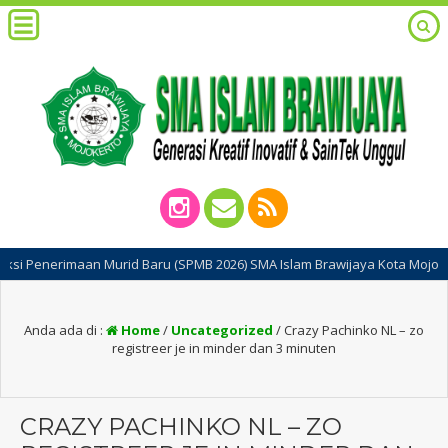
erimaan Murid Baru (SPMB 2026) SMA Islam Brawijaya Kota Mojokerto Gelo
Anda ada di :
Home
/
Uncategorized
/
Crazy Pachinko NL – zo
registreer je in minder dan 3 minuten
CRAZY PACHINKO NL – ZO