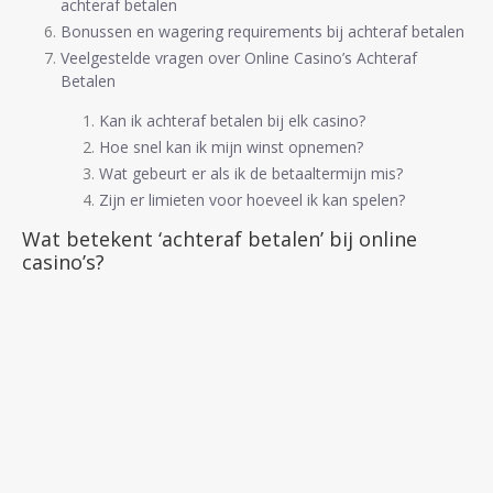
achteraf betalen
Bonussen en wagering requirements bij achteraf betalen
Veelgestelde vragen over Online Casino’s Achteraf
Betalen
Kan ik achteraf betalen bij elk casino?
Hoe snel kan ik mijn winst opnemen?
Wat gebeurt er als ik de betaaltermijn mis?
Zijn er limieten voor hoeveel ik kan spelen?
Wat betekent ‘achteraf betalen’ bij online
casino’s?