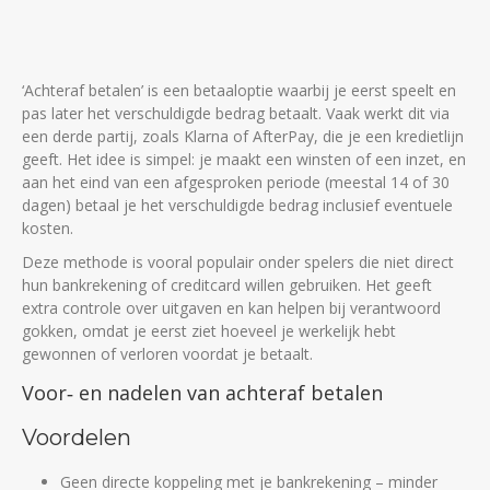
‘Achteraf betalen’ is een betaaloptie waarbij je eerst speelt en
pas later het verschuldigde bedrag betaalt. Vaak werkt dit via
een derde partij, zoals Klarna of AfterPay, die je een kredietlijn
geeft. Het idee is simpel: je maakt een winsten of een inzet, en
aan het eind van een afgesproken periode (meestal 14 of 30
dagen) betaal je het verschuldigde bedrag inclusief eventuele
kosten.
Deze methode is vooral populair onder spelers die niet direct
hun bankrekening of creditcard willen gebruiken. Het geeft
extra controle over uitgaven en kan helpen bij verantwoord
gokken, omdat je eerst ziet hoeveel je werkelijk hebt
gewonnen of verloren voordat je betaalt.
Voor‑ en nadelen van achteraf betalen
Voordelen
Geen directe koppeling met je bankrekening – minder