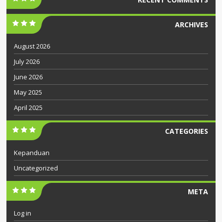
ARCHIVES
August 2026
July 2026
June 2026
May 2025
April 2025
CATEGORIES
Kepanduan
Uncategorized
META
Log in