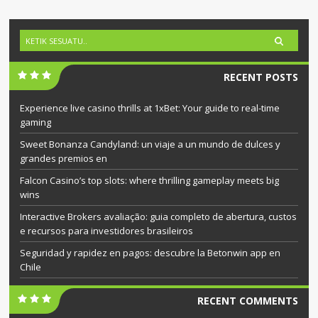
RECENT POSTS
Experience live casino thrills at 1xBet: Your guide to real-time
gaming
Sweet Bonanza Candyland: un viaje a un mundo de dulces y
grandes premios en
Falcon Casino’s top slots: where thrilling gameplay meets big
wins
Interactive Brokers avaliação: guia completo de abertura, custos
e recursos para investidores brasileiros
Seguridad y rapidez en pagos: descubre la Betonwin app en
Chile
RECENT COMMENTS