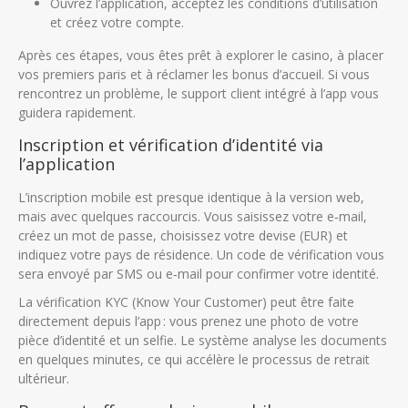
Ouvrez l’application, acceptez les conditions d’utilisation
et créez votre compte.
Après ces étapes, vous êtes prêt à explorer le casino, à placer
vos premiers paris et à réclamer les bonus d’accueil. Si vous
rencontrez un problème, le support client intégré à l’app vous
guidera rapidement.
Inscription et vérification d’identité via
l’application
L’inscription mobile est presque identique à la version web,
mais avec quelques raccourcis. Vous saisissez votre e‑mail,
créez un mot de passe, choisissez votre devise (EUR) et
indiquez votre pays de résidence. Un code de vérification vous
sera envoyé par SMS ou e‑mail pour confirmer votre identité.
La vérification KYC (Know Your Customer) peut être faite
directement depuis l’app : vous prenez une photo de votre
pièce d’identité et un selfie. Le système analyse les documents
en quelques minutes, ce qui accélère le processus de retrait
ultérieur.