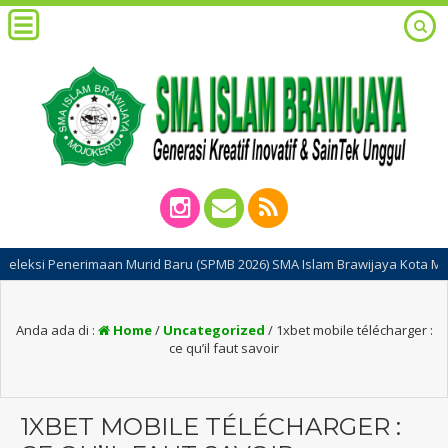
i Penerimaan Murid Baru (SPMB 2026) SMA Islam Brawijaya Kota Mojokerto
Anda ada di :
Home
/
Uncategorized
/
1xbet mobile télécharger :
ce qu’il faut savoir
1XBET MOBILE TÉLÉCHARGER :