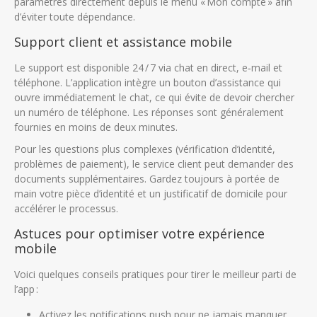
paramètres directement depuis le menu « Mon compte » afin
d’éviter toute dépendance.
Support client et assistance mobile
Le support est disponible 24 / 7 via chat en direct, e‑mail et
téléphone. L’application intègre un bouton d’assistance qui
ouvre immédiatement le chat, ce qui évite de devoir chercher
un numéro de téléphone. Les réponses sont généralement
fournies en moins de deux minutes.
Pour les questions plus complexes (vérification d’identité,
problèmes de paiement), le service client peut demander des
documents supplémentaires. Gardez toujours à portée de
main votre pièce d’identité et un justificatif de domicile pour
accélérer le processus.
Astuces pour optimiser votre expérience
mobile
Voici quelques conseils pratiques pour tirer le meilleur parti de
l’app :
Activez les notifications push pour ne jamais manquer