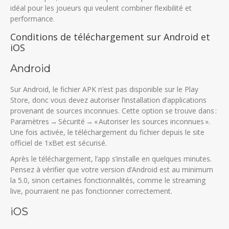
idéal pour les joueurs qui veulent combiner flexibilité et
performance.
Conditions de téléchargement sur Android et
iOS
Android
Sur Android, le fichier APK n’est pas disponible sur le Play
Store, donc vous devez autoriser l’installation d’applications
provenant de sources inconnues. Cette option se trouve dans :
Paramètres → Sécurité → « Autoriser les sources inconnues ».
Une fois activée, le téléchargement du fichier depuis le site
officiel de 1xBet est sécurisé.
Après le téléchargement, l’app s’installe en quelques minutes.
Pensez à vérifier que votre version d’Android est au minimum
la 5.0, sinon certaines fonctionnalités, comme le streaming
live, pourraient ne pas fonctionner correctement.
iOS