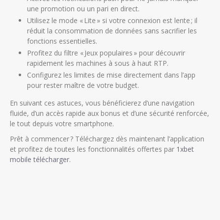
une promotion ou un pari en direct.
Utilisez le mode « Lite » si votre connexion est lente ; il
réduit la consommation de données sans sacrifier les
fonctions essentielles.
Profitez du filtre « Jeux populaires » pour découvrir
rapidement les machines à sous à haut RTP.
Configurez les limites de mise directement dans l’app
pour rester maître de votre budget.
En suivant ces astuces, vous bénéficierez d’une navigation
fluide, d’un accès rapide aux bonus et d’une sécurité renforcée,
le tout depuis votre smartphone.
Prêt à commencer ? Téléchargez dès maintenant l’application
et profitez de toutes les fonctionnalités offertes par
1xbet
mobile télécharger
.