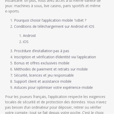
instantané. En plus, vous avez accès à la même variété de
jeux : machines à sous, live casino, paris sportifs et même
e‑sports.
Pourquoi choisir l’application mobile 1xBet ?
Conditions de téléchargement sur Android et iOS
Android
iOS
Procédure d’installation pas à pas
Inscription et vérification d’identité via l’application
Bonus et offres exclusives mobile
Méthodes de paiement et retraits sur mobile
Sécurité, licences et jeu responsable
Support client et assistance mobile
Astuces pour optimiser votre expérience mobile
Pour les joueurs français, l’application respecte les exigences
locales de sécurité et de protection des données. Vous n’avez
pas besoin d’un ordinateur pour déposer, retirer ou vérifier
votre compte ; tout se fait depuis votre poche. C’est le choix