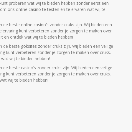
 kunt proberen wat wij te bieden hebben zonder eerst een
 om ons online casino te testen en te ervaren wat wij te
n de beste online casino’s zonder cruks zijn. Wij bieden een
elervaring kunt verbeteren zonder je zorgen te maken over
it en ontdek wat wij te bieden hebben!
n de beste goksites zonder cruks zijn. Wij bieden een veilige
ing kunt verbeteren zonder je zorgen te maken over cruks.
 wat wij te bieden hebben!
n de beste casino’s zonder cruks zijn. Wij bieden een veilige
ing kunt verbeteren zonder je zorgen te maken over cruks.
wat wij te bieden hebben!