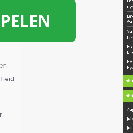
Ene
Ny
 SPELEN
Lev
for
Vul
hry
Riz
Dir
NV 
len
Ny
rheid
Aug
r
Jul
Jun