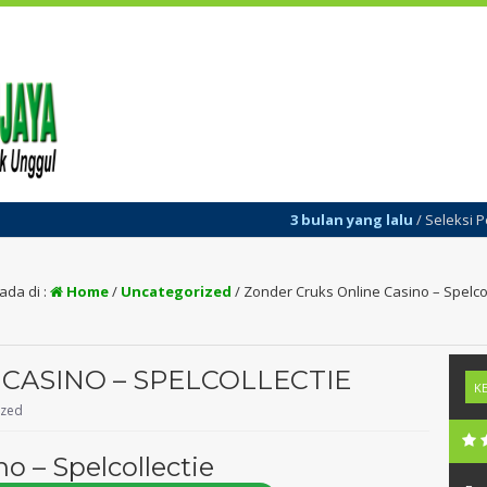
3 bulan yang lalu
/ Seleksi Penerimaan 
ada di :
Home
/
Uncategorized
/
Zonder Cruks Online Casino – Spelcol
CASINO – SPELCOLLECTIE
ized
o – Spelcollectie