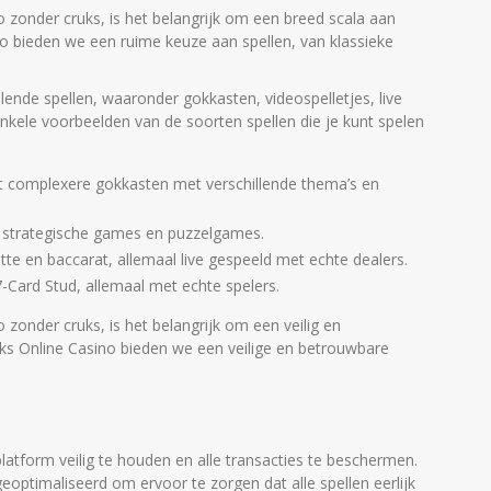
 zonder cruks, is het belangrijk om een breed scala aan
no bieden we een ruime keuze aan spellen, van klassieke
lende spellen, waaronder gokkasten, videospelletjes, live
enkele voorbeelden van de soorten spellen die je kunt spelen
ot complexere gokkasten met verschillende thema’s en
ot strategische games en puzzelgames.
ette en baccarat, allemaal live gespeeld met echte dealers.
Card Stud, allemaal met echte spelers.
zonder cruks, is het belangrijk om een veilig en
uks Online Casino bieden we een veilige en betrouwbare
atform veilig te houden en alle transacties te beschermen.
geoptimaliseerd om ervoor te zorgen dat alle spellen eerlijk